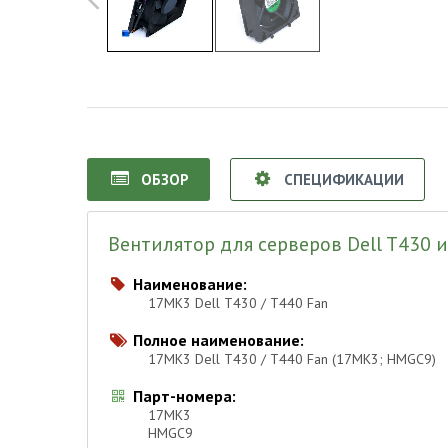
ОБЗОР
СПЕЦИФИКАЦИИ
Вентилятор для серверов Dell T430 
Наименование:

17MK3 Dell T430 / T440 Fan
Полное наименование:

17MK3 Dell T430 / T440 Fan (17MK3; HMGC9)
Парт-номера:

17MK3
HMGC9