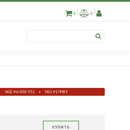
0
0
NGE #A-000-351
•
SKU #17MK3
КУПИТЬ