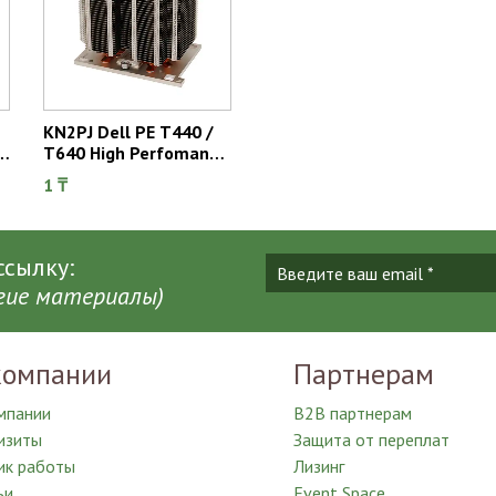
KN2PJ Dell PE T440 /
T640 High Perfomance
Screw Down Heatsink
1 ₸
сылку:
угие материалы)
компании
Партнерам
мпании
B2B партнерам
изиты
Защита от переплат
ик работы
Лизинг
ьи
Event Space