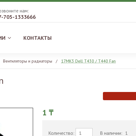
озвоните нам:
7-705-1333666
ИИ
КОНТАКТЫ
Вентиляторы и радиаторы
/
17MK3 Dell T430 / T440 Fan
n
1 ₸
Количество:
В наличии:
1