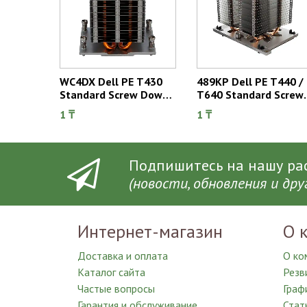
WC4DX Dell PE T430
489KP Dell PE T440 /
Standard Screw Down
T640 Standard Screw
Heatsink
Down Heatsink
1 ₸
1 ₸
Подпишитесь на нашу рас

(новости, обновления и др
Интернет-магазин
О 
Доставка и оплата
О ко
Каталог сайта
Резв
Частые вопросы
Граф
Гарантия и обслуживание
Стат