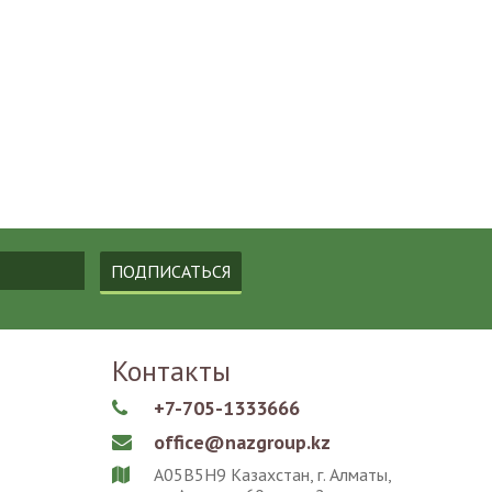
ПОДПИСАТЬСЯ
Контакты
+7-705-1333666

office@nazgroup.kz

A05B5H9 Казахстан, г. Алматы,
