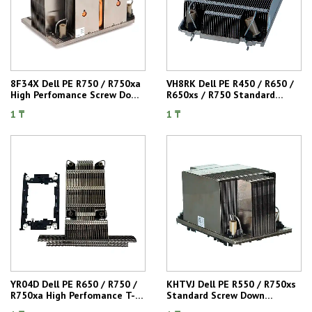
8F34X Dell PE R750 / R750xa
VH8RK Dell PE R450 / R650 /
High Perfomance Screw Down
R650xs / R750 Standard
Heatsink
Screw Down Heatsink
1 ₸
1 ₸
YR04D Dell PE R650 / R750 /
KHTVJ Dell PE R550 / R750xs
R750xa High Perfomance T-
Standard Screw Down
type Screw Down Heatsink
Heatsink