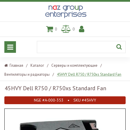
0
0
Главная
/
Каталог
/
Серверы и комплектующие
/
Вентиляторы и радиаторы
/
45HVY Dell R750 / R750xs Standard Fan
45HVY Dell R750 / R750xs Standard Fan
NGE #A-000-353
•
SKU #45HVY