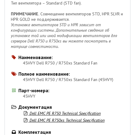
Тип вентилятора – Standard (STD fan).
ПРИМЕЧАНИЕ.
Совмещение вентиляторов STD, HPR SLVR и
HPR GOLD не поддерживается.
Установка вентиляторов STD и HPR зависит от
конфигурации системы. Дополнительные сведения об
установке той или иной модификации вентиляторов для
серверов Dell R750 и R750xs вы можете посмотреть в
матрице совместимости.
Наименование:

45HVY Dell R750 / R750xs Standard Fan
Полное наименование:

45HVY Dell R750 / R750xs Standard Fan (45HVY)
Парт-номера:

45HVY
Документация

Dell EMC PE R750 Technical Specification

Dell EMC PE R750xs Technical Specification

Комплектация
