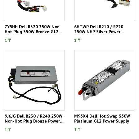
7Y5HH Dell R320 350W Non-
6HTWP Dell R210 / R220
Hot Plug 350W Bronze G12
250W NHP Silver Power
Power Supply
Supply
1 ₸
1 ₸
9J6JG Dell R230 / R240 250W
M95X4 Dell Hot Swap 550W
Non-Hot Plug Bronze Power
Platinum G12 Power Supply
Supply
1 ₸
1 ₸