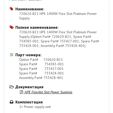
Наименование:

720620-B21 HPE 1400W Flex Slot Platinum Power
Supply
Полное наименование:

720620-B21 HPE 1400W Flex Slot Platinum Power
Supply (Option Part# 720620-B21; Spare Part#
754383-001; Spare Part# 733427-001; Spare Part#
733428-001; Assembly Part# 733428-401)
Парт-номера:

Option Part# 720620-B21
Spare Part# 754383-001
Spare Part# 733427-001
Spare Part# 733428-001
Assembly Part# 733428-401
Документация

HPE Flexible Slot Power Supplies

Комплектация

1× Power supply unit