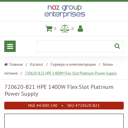
0
0
Главная
/
Каталог
/
Серверы и комплектующие
/
Блоки
питания
/
720620-B21 HPE 1400W Flex Slot Platinum Power Supply
720620-B21 HPE 1400W Flex Slot Platinum
Power Supply
NGE #A-000-140
•
SKU #720620-B21