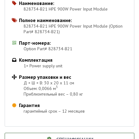
Наименование:

828734-B21 HPE 900W Power Input Module
Полное наименование:

828734-B21 HPE 900W Power Input Module (Option
Part# 828734-B21)
Парт-номера:

Option Part# 828734-B21
Комплектация

1× Power supply unit
Размер упаковки и вес

Д × Ш × В: 30 х 20 х 11 см
3
Объем: 0,0066 м
Приблизительный вес – 0,80 кг
Гарантия

гарантийный срок – 12 месяцев