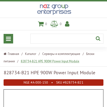
0
0
Главная
/
Каталог
/
Серверы и комплектующие
/
Блоки
питания
/
828734-B21 HPE 900W Power Input Module
828734-B21 HPE 900W Power Input Module
NGE #A-000-150
•
SKU #828734-B21