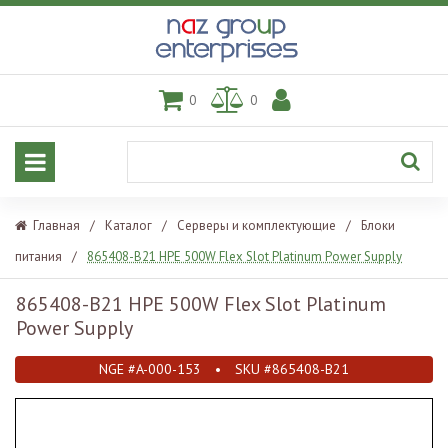
0
0
Главная
/
Каталог
/
Серверы и комплектующие
/
Блоки
питания
/
865408-B21 HPE 500W Flex Slot Platinum Power Supply
865408-B21 HPE 500W Flex Slot Platinum
Power Supply
NGE #A-000-153
•
SKU #865408-B21