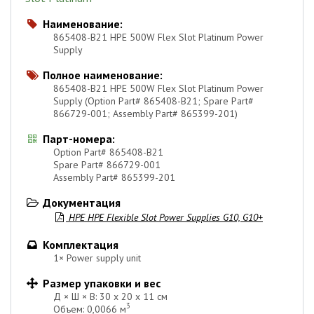
Наименование:

865408-B21 HPE 500W Flex Slot Platinum Power
Supply
Полное наименование:

865408-B21 HPE 500W Flex Slot Platinum Power
Supply (Option Part# 865408-B21; Spare Part#
866729-001; Assembly Part# 865399-201)
Парт-номера:

Option Part# 865408-B21
Spare Part# 866729-001
Assembly Part# 865399-201
Документация

HPE HPE Flexible Slot Power Supplies G10, G10+

Комплектация

1× Power supply unit
Размер упаковки и вес

Д × Ш × В: 30 х 20 х 11 см
3
Объем: 0,0066 м