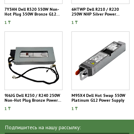
7Y5HH Dell R320 350W Non-
6HTWP Dell R210 / R220
Hot Plug 350W Bronze G12
250W NHP Silver Power
Power Supply
Supply
1 ₸
1 ₸
9J6JG Dell R230 / R240 250W
M95X4 Dell Hot Swap 550W
Non-Hot Plug Bronze Power
Platinum G12 Power Supply
Supply
1 ₸
1 ₸
Подпишитесь на нашу рассылку: