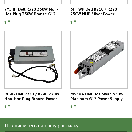
7Y5HH Dell R320 350W Non-
6HTWP Dell R210 / R220
Hot Plug 350W Bronze G12
250W NHP Silver Power
Power Supply
Supply
1 ₸
1 ₸
9J6JG Dell R230 / R240 250W
M95X4 Dell Hot Swap 550W
Non-Hot Plug Bronze Power
Platinum G12 Power Supply
Supply
1 ₸
1 ₸
Подпишитесь на нашу рассылку: