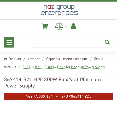
0
0
Главная
/
Каталог
/
Серверы и комплектующие
/
Блоки
питания
/
865414-B21 HPE 800W Flex Slot Platinum Power Supply
865414-B21 HPE 800W Flex Slot Platinum
Power Supply
NGE #A-000-154
•
SKU #865414-B21