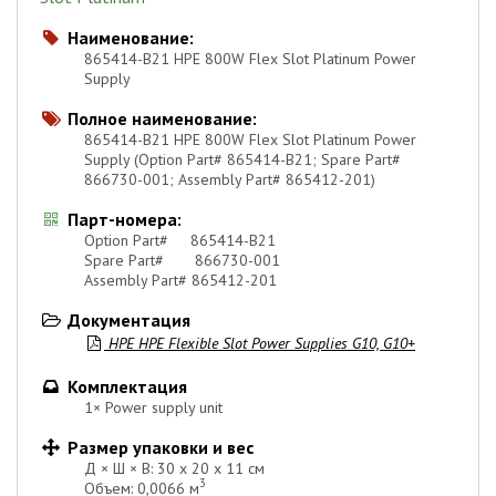
Наименование:

865414-B21 HPE 800W Flex Slot Platinum Power
Supply
Полное наименование:

865414-B21 HPE 800W Flex Slot Platinum Power
Supply (Option Part# 865414-B21; Spare Part#
866730-001; Assembly Part# 865412-201)
Парт-номера:

Option Part# 865414-B21
Spare Part# 866730-001
Assembly Part# 865412-201
Документация

HPE HPE Flexible Slot Power Supplies G10, G10+

Комплектация

1× Power supply unit
Размер упаковки и вес

Д × Ш × В: 30 х 20 х 11 см
3
Объем: 0,0066 м