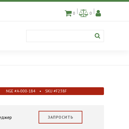
0
0
NGE #A-000-184
•
SKU #F238F
неджер
ЗАПРОСИТЬ