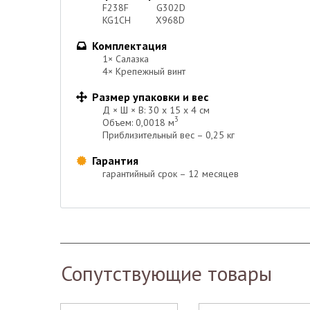
F238F G302D
KG1CH X968D
Комплектация

1× Салазка
4× Крепежный винт
Размер упаковки и вес

Д × Ш × В: 30 х 15 х 4 см
3
Объем: 0,0018 м
Приблизительный вес – 0,25 кг
Гарантия

гарантийный срок – 12 месяцев
Сопутствующие товары