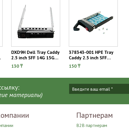
DXD9H Dell Tray Caddy
378343-001 HPE Tray
2.5 inch SFF 14G 15G
Caddy 2.5 inch SFF
16G
Gen5 Gen6 Gen7
130 ₸
150 ₸
сылку:
угие материалы)
компании
Партнерам
мпании
B2B партнерам