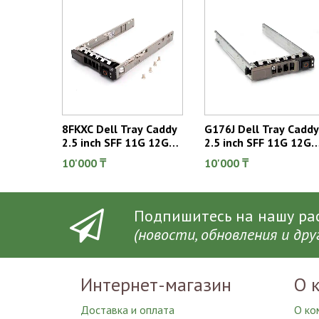
8FKXC Dell Tray Caddy
G176J Dell Tray Caddy
2.5 inch SFF 11G 12G
2.5 inch SFF 11G 12G
13G
13G
10'000 ₸
10'000 ₸
Подпишитесь на нашу рас

(новости, обновления и др
Интернет-магазин
О 
Доставка и оплата
О ко