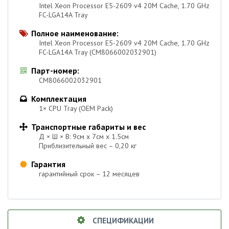
Intel Xeon Processor E5-2609 v4 20M Cache, 1.70 GHz
FC-LGA14A Tray
Полное наименование:

Intel Xeon Processor E5-2609 v4 20M Cache, 1.70 GHz
FC-LGA14A Tray (CM8066002032901)
Парт-номер:

CM8066002032901
Комплектация

1× CPU Tray (OEM Pack)
Транспортные габариты и вес

Д × Ш × В: 9см х 7см х 1.5см
Приблизительный вес – 0,20 кг
Гарантия

гарантийный срок – 12 месяцев
СПЕЦИФИКАЦИИ