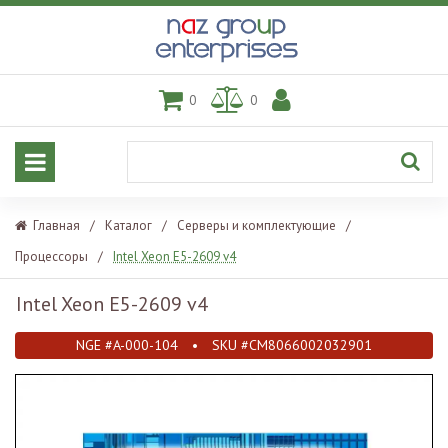
0
0
Главная
/
Каталог
/
Серверы и комплектующие
/
Процессоры
/
Intel Xeon E5-2609 v4
Intel Xeon E5-2609 v4
NGE #A-000-104
•
SKU #CM8066002032901