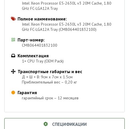
Intel Xeon Processor E5-2630L v3 20M Cache, 1.80
GHz FC-LGA12A Tray
Полное наименование:

Intel Xeon Processor E5-2630L v3 20M Cache, 1.80
GHz FC-LGA12A Tray (CM8064401832100)
Парт-номер:

CM8064401832100
Комплектация

1× CPU Tray (OEM Pack)
Транспортные габариты и вес

Д × Ш × В: 9см х 7см х 1.5см
Приблизительный вес – 0,20 кг
Гарантия

гарантийный срок – 12 месяцев
СПЕЦИФИКАЦИИ