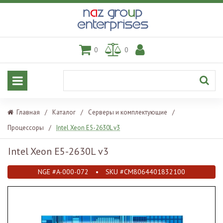
0
0
Главная
/
Каталог
/
Серверы и комплектующие
/
Процессоры
/
Intel Xeon E5-2630L v3
Intel Xeon E5-2630L v3
NGE #A-000-072
•
SKU #CM8064401832100