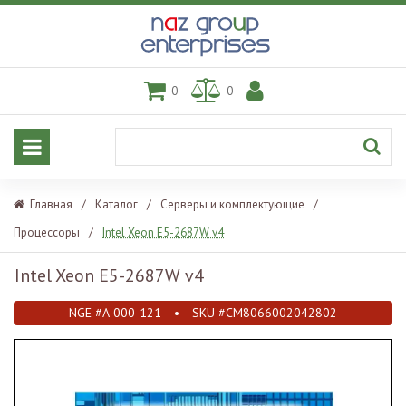
0
0
Главная
/
Каталог
/
Серверы и комплектующие
/
Процессоры
/
Intel Xeon E5-2687W v4
Intel Xeon E5-2687W v4
NGE #A-000-121
•
SKU #CM8066002042802