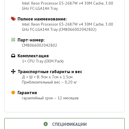
Intel Xeon Processor E5-2687W v4 30M Cache, 3.00
GHz FC-LGA14A Tray
Полное наименование:

Intel Xeon Processor E5-2687W v4 30M Cache, 3.00
GHz FC-LGA14A Tray (CM8066002042802)
Парт-номер:

CM8066002042802
Комплектация

1× CPU Tray (OEM Pack)
Транспортные габариты и вес

Д × Ш × В: 9см х 7см х 1.5см
Приблизительный вес – 0,20 кг
Гарантия

гарантийный срок – 12 месяцев
СПЕЦИФИКАЦИИ