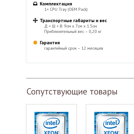
Комплектация

1× CPU Tray (OEM Pack)
Транспортные габариты и вес

Д × Ш × В: 9см х 7см х 1.5см
Приблизительный вес – 0,20 кг
Гарантия

гарантийный срок – 12 месяцев
Сопутствующие товары