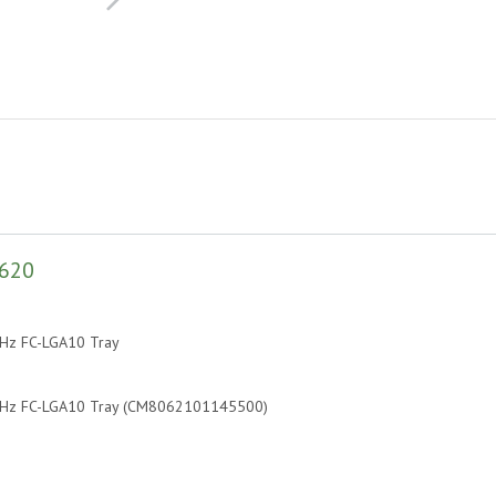
4620
GHz FC-LGA10 Tray
 GHz FC-LGA10 Tray (CM8062101145500)