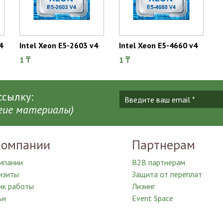
4
Intel Xeon E5-2603 v4
Intel Xeon E5-4660 v4
1 ₸
1 ₸
сылку:
угие материалы)
компании
Партнерам
мпании
B2B партнерам
изиты
Защита от переплат
ик работы
Лизинг
ьи
Event Space