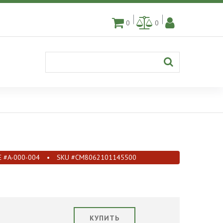
0
0
E #A-000-004
•
SKU #CM8062101145500
КУПИТЬ