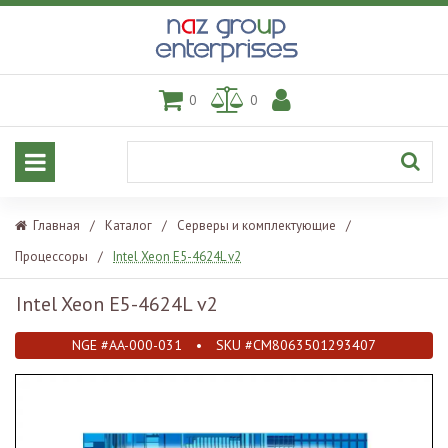
0
0
Главная
/
Каталог
/
Серверы и комплектующие
/
Процессоры
/
Intel Xeon E5-4624L v2
Intel Xeon E5-4624L v2
NGE #AA-000-031
•
SKU #CM8063501293407