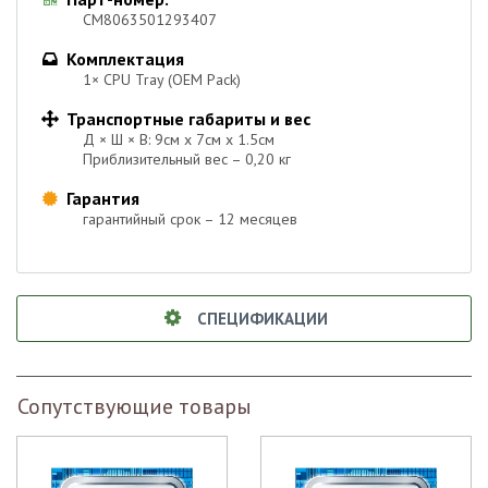
CM8063501293407
Комплектация

1× CPU Tray (OEM Pack)
Транспортные габариты и вес

Д × Ш × В: 9см х 7см х 1.5см
Приблизительный вес – 0,20 кг
Гарантия

гарантийный срок – 12 месяцев
СПЕЦИФИКАЦИИ
Сопутствующие товары