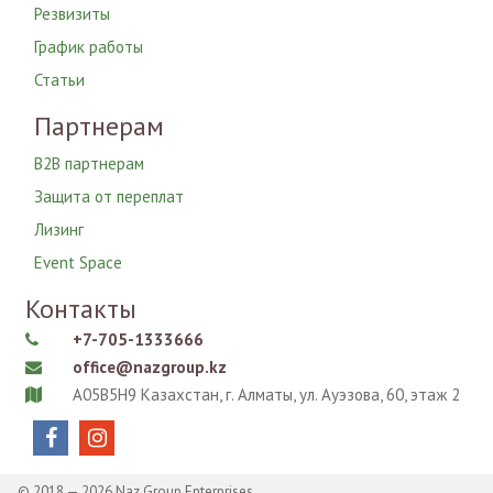
Резвизиты
График работы
Статьи
Партнерам
B2B партнерам
Защита от переплат
Лизинг
Event Space
Контакты
+7-705-1333666

office@nazgroup.kz

A05B5H9 Казахстан, г. Алматы, ул. Ауэзова, 60, этаж 2



© 2018 — 2026 Naz Group Enterprises.