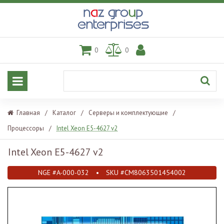
0
0
Главная
/
Каталог
/
Серверы и комплектующие
/
Процессоры
/
Intel Xeon E5-4627 v2
Intel Xeon E5-4627 v2
NGE #A-000-032
•
SKU #CM8063501454002