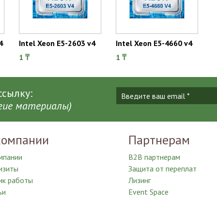
4
Intel Xeon E5-2603 v4
Intel Xeon E5-4660 v4
1 ₸
1 ₸
сылку:
угие материалы)
компании
Партнерам
мпании
B2B партнерам
изиты
Защита от переплат
ик работы
Лизинг
ьи
Event Space