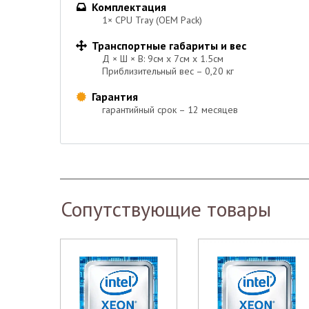
Комплектация

1× CPU Tray (OEM Pack)
Транспортные габариты и вес

Д × Ш × В: 9см х 7см х 1.5см
Приблизительный вес – 0,20 кг
Гарантия

гарантийный срок – 12 месяцев
Сопутствующие товары