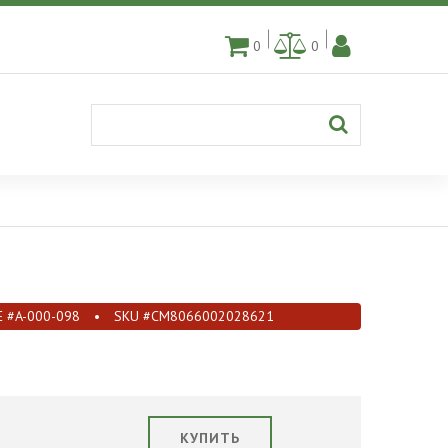
0
0
E #A-000-098
•
SKU #CM8066002028621
КУПИТЬ