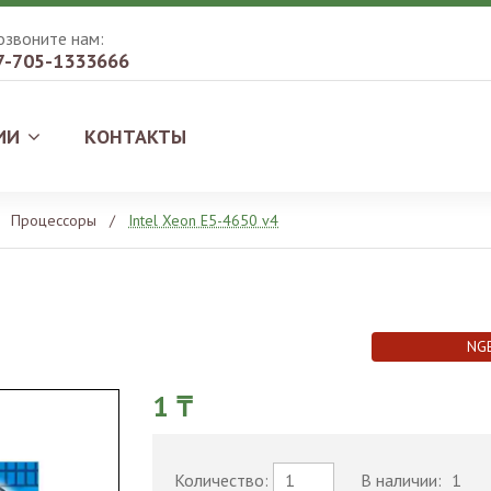
озвоните нам:
7-705-1333666
ИИ
КОНТАКТЫ
Процессоры
/
Intel Xeon E5-4650 v4
NG
1 ₸
Количество:
В наличии:
1