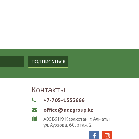
ПОДПИСАТЬСЯ
Контакты
+7-705-1333666

office@nazgroup.kz

A05B5H9 Казахстан, г. Алматы,

ул. Ауэзова, 60, этаж 2

