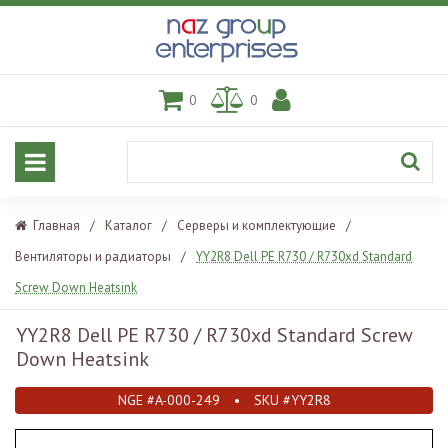
0
0
Главная
/
Каталог
/
Серверы и комплектующие
/
Вентиляторы и радиаторы
/
YY2R8 Dell PE R730 / R730xd Standard
Screw Down Heatsink
YY2R8 Dell PE R730 / R730xd Standard Screw
Down Heatsink
NGE #A-000-249
•
SKU #YY2R8