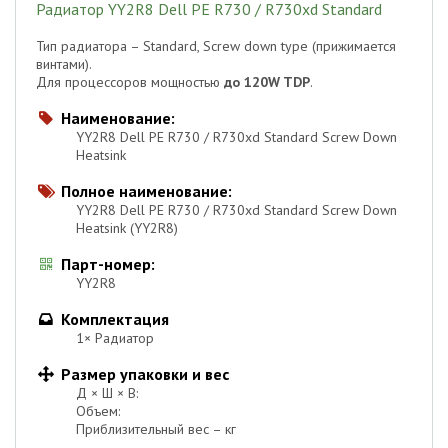
Радиатор YY2R8 Dell PE R730 / R730xd Standard
Тип радиатора – Standard, Screw down type (прижимается
винтами).
Для процессоров мощностью
до 120W TDP
.
Наименование:

YY2R8 Dell PE R730 / R730xd Standard Screw Down
Heatsink
Полное наименование:

YY2R8 Dell PE R730 / R730xd Standard Screw Down
Heatsink (YY2R8)
Парт-номер:

YY2R8
Комплектация

1× Радиатор
Размер упаковки и вес

Д × Ш × В:
Объем:
Приблизительный вес – кг